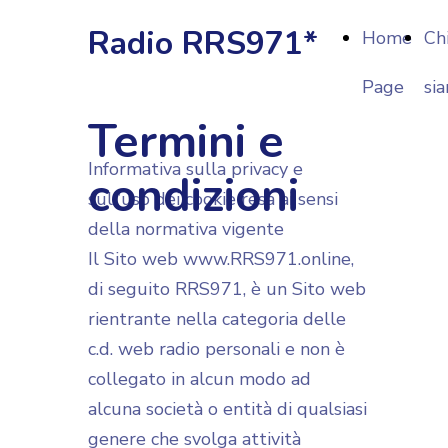
Radio RRS971*
Home
Ch
Page
si
Termini e
Informativa sulla privacy e
condizioni
sull’uso dei cookie resa ai sensi
della normativa vigente
Il Sito web www.RRS971.online,
di seguito RRS971, è un Sito web
rientrante nella categoria delle
c.d. web radio personali e non è
collegato in alcun modo ad
alcuna società o entità di qualsiasi
genere che svolga attività