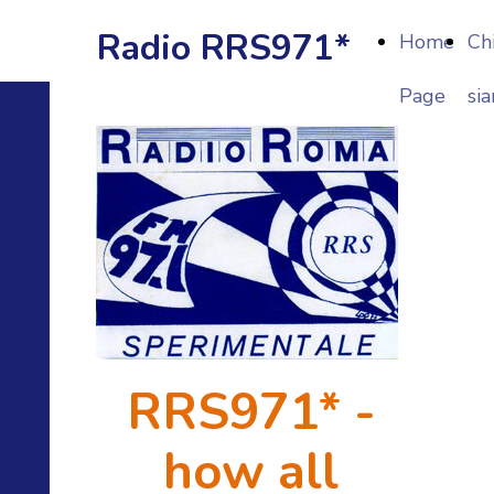
Radio RRS971*
Home
Ch
Page
si
RRS971* -
how all